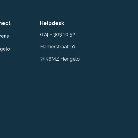
nect
Helpdesk
074 - 303 10 52
vens
Hamerstraat 10
ngelo
7556MZ Hengelo