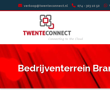
verkoop@twenteconnect.nl
074 - 303 10 50
Bedrijventerrein B