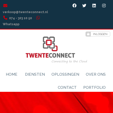
verkoop@twenteconnect.nl
074 - 303 10 50
Whatsapp
INLOGGEN
HOME
DIENSTEN
OPLOSSINGEN
OVER ONS
CONTACT
PORTFOLIO