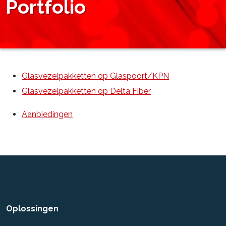
Portfolio
Glasvezelpakketten op Glaspoort/KPN
Glasvezelpakketten op Delta Fiber
Aanbiedingen
Oplossingen